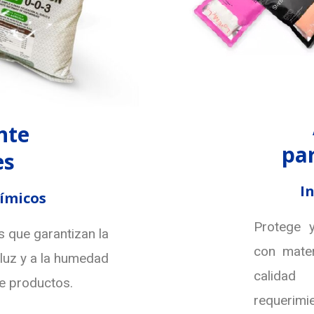
nte
par
es
In
ímicos
Protege 
que garantizan la
con mater
 luz y a la humedad
calida
de productos.
requerimi