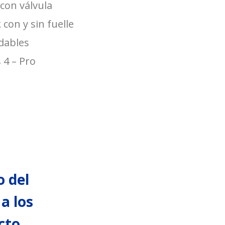
con válvula
con y sin fuelle
dables
 4 – Pro
 del
a los
cto